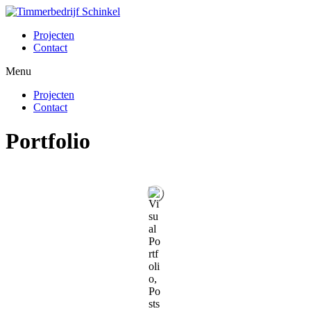
Ga
naar
Projecten
de
Contact
inhoud
Menu
Projecten
Contact
Portfolio